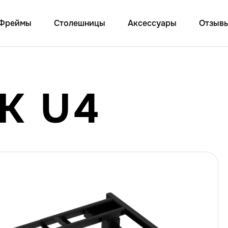
Фреймы
Столешницы
Акcессуары
Отзыв
K U4