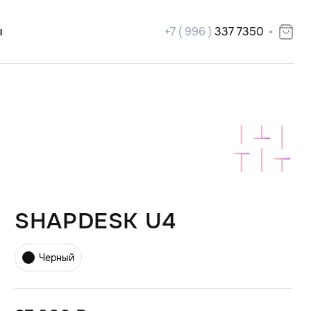
ы
+7 ( 996 )
337 7350
SHAPDESK U4
Черный