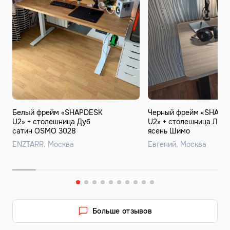
Белый фрейм «SHAPDESK
Черный фрейм «SHAPD
U2» + cтолешница Дуб
U2» + cтолешница ЛДС
сатин OSMO 3028
ясень Шимо
ENZTARR, Москва
Евгений, Москва
Больше отзывов