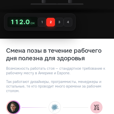
89.3
1
2
3
4
см
Смена позы в течение рабочего
дня полезна для здоровья
Возможность работать стоя — стандартное требование к
рабочему месту в Америке и Европе.
Так работают дизайнеры, программисты, менеджеры и
остальные, те кто проводит много времени за рабочим
столом.