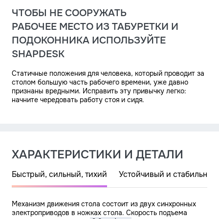
РАБОЧЕЕ МЕСТО ИЗ ТАБУРЕТКИ И
ПОДОКОННИКА ИСПОЛЬЗУЙТЕ
SHAPDESK
Статичные положения для человека, который проводит за
столом большую часть рабочего времени, уже давно
признаны вредными. Исправить эту привычку легко:
начните чередовать работу стоя и сидя.
ХАРАКТЕРИСТИКИ И ДЕТАЛИ
Быстрый, сильный, тихий
Устойчивый и стабильный
Механизм движения стола состоит из двух синхронных
32 кг
электроприводов в ножках стола. Скорость подъема
105–180 см
75х75 мм.
60 см
столешницы достигает
105–190 см
3,8 см/сек.
60 см.
2–3 дня.